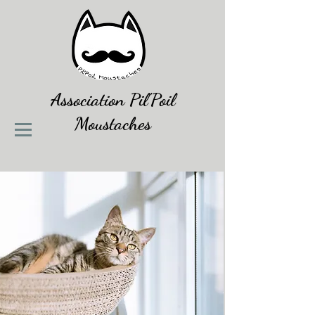
Association
Pil'Poil
Moustaches