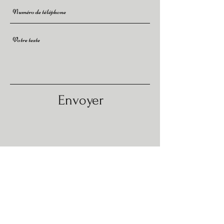
Envoyer
Association Pil'Poil Moustaches
©
2018-2026
Place de l'église